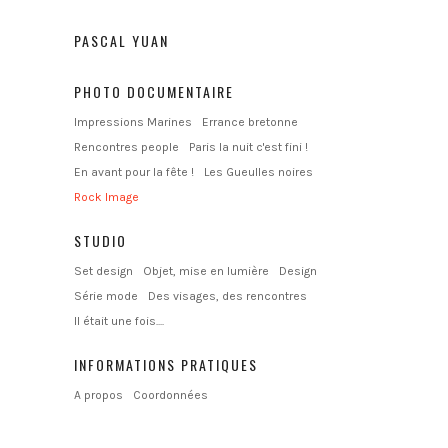
PASCAL YUAN
PHOTO DOCUMENTAIRE
Impressions Marines
Errance bretonne
Rencontres people
Paris la nuit c'est fini !
En avant pour la fête !
Les Gueulles noires
Rock Image
STUDIO
Set design
Objet, mise en lumière
Design
Série mode
Des visages, des rencontres
Il était une fois....
INFORMATIONS PRATIQUES
A propos
Coordonnées