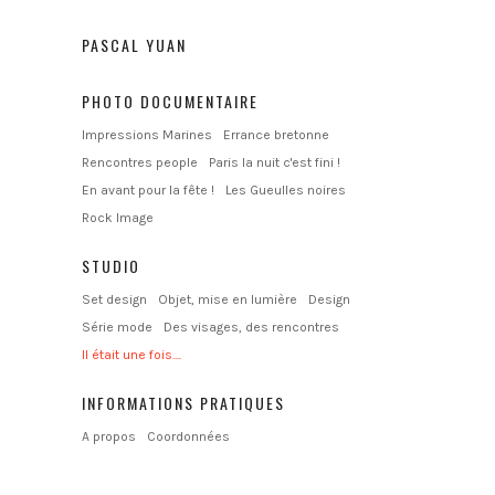
PASCAL YUAN
PHOTO DOCUMENTAIRE
Impressions Marines
Errance bretonne
Rencontres people
Paris la nuit c'est fini !
En avant pour la fête !
Les Gueulles noires
Rock Image
STUDIO
Set design
Objet, mise en lumière
Design
Série mode
Des visages, des rencontres
Il était une fois....
INFORMATIONS PRATIQUES
A propos
Coordonnées