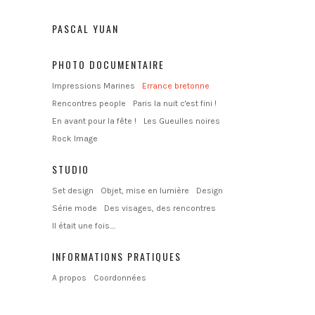
PASCAL YUAN
PHOTO DOCUMENTAIRE
Impressions Marines
Errance bretonne
Rencontres people
Paris la nuit c'est fini !
En avant pour la fête !
Les Gueulles noires
Rock Image
STUDIO
Set design
Objet, mise en lumière
Design
Série mode
Des visages, des rencontres
Il était une fois....
INFORMATIONS PRATIQUES
A propos
Coordonnées