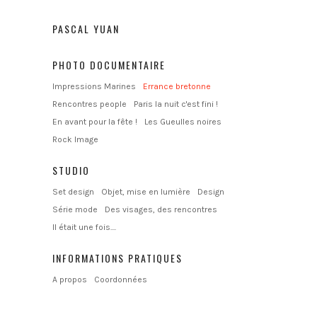
PASCAL YUAN
PHOTO DOCUMENTAIRE
Impressions Marines
Errance bretonne
Rencontres people
Paris la nuit c'est fini !
En avant pour la fête !
Les Gueulles noires
Rock Image
STUDIO
Set design
Objet, mise en lumière
Design
Série mode
Des visages, des rencontres
Il était une fois....
INFORMATIONS PRATIQUES
A propos
Coordonnées